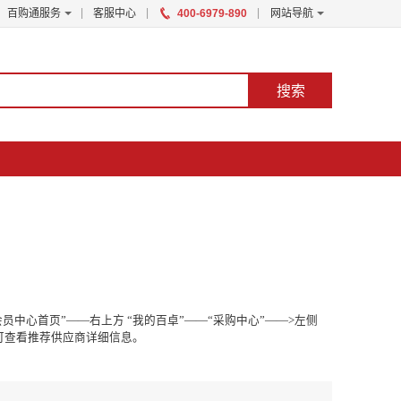
|
|
|
百购通服务
客服中心
400-6979-890
网站导航
搜索
会员中心首页”——右上方 “我的百卓”——“采购中心”——
>
左侧
即可查看推荐供应商详细信息。