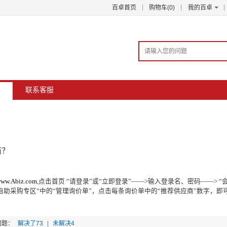
|
|
|
百卓首页
购物车(
0
)
我的百卓
联系客服
商？
ww.Abiz.com
,
点击首页 “请登录”或“立即登录”——
>
输入登录名、密码——
>
“
”自助采购专区“中的“管理询价单”，点击每条询价单中的“推荐供应商”数字，
问题：
解决了
73
|
未解决
4