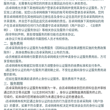
服务内容，无需事先征得您的同意且无需因此向任何人承担责任。
百卓网络允许旗下其他网站用户登录百卓采购网并使用其身份认证服务，为了
l
实现上述功能，如您以百卓网络旗下网站的账号和密码登录百卓采购网，您同
意百卓网络将您在其他网站的注册信息及身份认证信息同步至百卓采购网并允
许其使用，并且您不会因此追究百卓网络的责任。百卓网络旗下其他网站的用
户在百卓采购网的任何行为仍需遵守百卓采购网的《用户协议》、《法律声
明》、《身份认证服务协议》等相关协议及服务介绍说明。
除非特别声明，某些增强服务的新功能也适用本协议。
l
本协议只有百卓网络的书面授权人员才有权修改。
l
二、服务费用
百卓采购网身份认证服务为收费服务（因网站运营政策调整而实施的免费政策
l
除外），具体收费标准以百卓采购网上公布的为准。
会员根据百卓网络付款要求向百卓网络支付所申请身份认证服务费用后，方可
l
享受相应服务。
百卓网络有权根据实际情况单方调整身份认证服务的收费标准和支付条件。
l
通过身份认证的用户在服务开通到期之前，不受在此期间身份认证服务费用调
l
整的影响。
您如在服务期满前请求终止身份认证服务，服务费用不予退还。
l
三、服务期限
百卓采购网身份认证服务有效期为一年，自百卓网络收到您的资料信息并审核
l
通过的次日零点起算（以北京时间为准）。身份认证期限届满而服务终止的，
可续约，如未续约您将被自动转为未通过身份认证的普通会员。
百卓网络有权判定通过身份认证的会员的行为是否符合百卓采购网《用户协
l
议》的要求，如果不符合要求，百卓网络有权决定并取消该会员的身份认证服