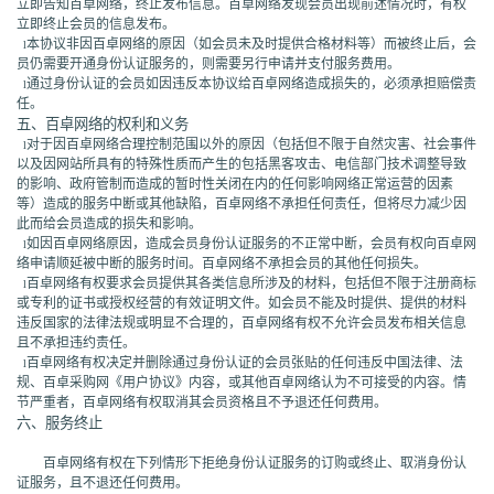
立即告知百卓网络，终止发布信息。百卓网络发现会员出现前述情况时，有权
立即终止会员的信息发布。
本协议非因百卓网络的原因（如会员未及时提供合格材料等）而被终止后，会
l
员仍需要开通身份认证服务的，则需要另行申请并支付服务费用。
通过身份认证的会员如因违反本协议给百卓网络造成损失的，必须承担赔偿责
l
任。
五、百卓网络的权利和义务
对于因百卓网络合理控制范围以外的原因（包括但不限于自然灾害、社会事件
l
以及因网站所具有的特殊性质而产生的包括黑客攻击、电信部门技术调整导致
的影响、政府管制而造成的暂时性关闭在内的任何影响网络正常运营的因素
等）造成的服务中断或其他缺陷，百卓网络不承担任何责任，但将尽力减少因
此而给会员造成的损失和影响。
如因百卓网络原因，造成会员身份认证服务的不正常中断，会员有权向百卓网
l
络申请顺延被中断的服务时间。百卓网络不承担会员的其他任何损失。
百卓网络有权要求会员提供其各类信息所涉及的材料，包括但不限于注册商标
l
或专利的证书或授权经营的有效证明文件。如会员不能及时提供、提供的材料
违反国家的法律法规或明显不合理的，百卓网络有权不允许会员发布相关信息
且不承担违约责任。
百卓网络有权决定并删除通过身份认证的会员张贴的任何违反中国法律、法
l
规、百卓采购网《用户协议》内容，或其他百卓网络认为不可接受的内容。情
节严重者，百卓网络有权取消其会员资格且不予退还任何费用。
六、服务终止
百卓网络有权在下列情形下拒绝身份认证服务的订购或终止、取消身份认
证服务，且不退还任何费用。