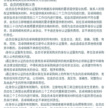
务或者采取其他百卓网络认为合适的措施。
四、会员的权利和义务
会员应在申请身份认证服务时根据百卓网络的要求提供营业执照、联系人的授
l
权证明等相关材料，并在提供相关材料后三个工作日内完成付款。百卓网络在
收到会员支付的款项后三个工作日内进行审核。如会员提供的材料不符合要
求，会员应立即根据百卓网络的要求重新提供新的材料，如在百卓网络收到款
项后三十日内仍未按照要求提供合格材料的，则视为会员自动放弃身份认证服
务，百卓网络有权终止本协议，不予退还身份认证服务费用，且不承担任何违
约责任。
会员应保证其向百卓网络提供的所有材料、信息合法、真实、准确、完整、有
l
效，否则，百卓网络有权立即中止其身份认证服务，由此造成会员其他相关服
务中断的，百卓网络不承担任何责任。
身份认证服务生效后，会员可享受其购买的身份认证服务内容。参见百卓采购
l
网上公布的相关内容。
通过身份认证的会员在使用百卓采购网提供的相关服务时必须保证遵守中国有
l
关法律法规的规定；不得利用百卓采购网进行任何非法活动；必须遵守所有与
使用百卓采购网有关的协议、规定、程序和惯例。
通过身份认证的会员需对其在百卓采购网上的所有行为及向百卓网络提供、发
l
布的任何形式的产品、公司材料、信息的合法性、真实性、准确性、完整性以
及由此产生的所有问题承担责任。
在身份认证服务有效期内，如名称、注册地址等工商注册信息发生变更的，会
l
员应在工商营业执照变更后的三个工作日内重新提交材料，百卓网络在收到材
料后三个工作日内进行审核。因会员未及时更新相关材料信息引起的责任由会
员自行承担，百卓网络对此不承担任何责任。
在身份认证服务有效期内，如出现注销或者被吊销营业执照等情况时，会员应
l