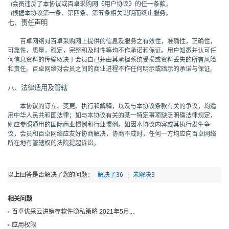
会员违反了本协议或百卓采购网《用户协议》的任一条款。
l
根据本协议第一条、第四条、第五条相关说明而终止服务。
l
七、责任声明
百卓网络对百卓采购网上提供的信息及服务之有效性，准确性，正确性，
可靠性，质量，稳定，完整和及时性等均不作承诺和保证。用户知悉并认可任
何信息资料的传输取决于会员自己并由其承担系统受损或资料丢失的所有风险
和责任。百卓网络对会员之间的商业进程不作任何明示或暗示的承诺与保证。
八、法律适用及管辖
本协议的订立、变更、执行和解释，以及与本协议条款有关的争议，均适
用中华人民共和国法律；如与本协议有关的某一特定事项缺乏明确法律规定，
则应参照通用的国际商业惯例和行业惯例。如因本协议内容或其执行发生争
议，会员和百卓网络应友好协商解决，协商不成时，任何一方均应向百卓网络
所在地有管辖权的法院提起诉讼。
以上回答是否解决了您的问题：
解决了
36
|
未解决
3
相关问题
百卓优采云进销存软件隐私策略 2021年5月...
应用权限