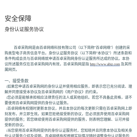
安全保障
身份认证服务协议
百卓采购网是由百卓网络科技有限公司（以下简称“百卓网络”）创建的采
购类型电子商务信息平台。身份认证服务协议（以下简称“本协议”）所述条款和
条件构成会员与百卓网络就申请百卓采购网身份认证服务所达成的协议。本协
议所述服务仅在百卓采购网内有效，百卓采购网是指
http://www.abiz.com
及其所
属网页。
一、接受条款
如果您申请百卓采购网的身份认证并使用相应服务，即表示您已充分阅读、理
l
解并同意接受本协议及百卓采购网的《用户协议》的约束。
您必须是能够承担相应法律责任的法人或其他组织。若您不具备此资格，请不
l
要使用百卓采购网提供的身份认证服务。
百卓网络有权随时更新本协议，并且本协议的每次更新只需在百卓采购网上即
l
刻发布，并立即生效。如果您拒绝接受新的协议，您必须放弃使用百卓采购网
提供的服务；若您继续使用百卓采购网提供的服务，则表明您理解、认可并接
受新的协议。
当您使用百卓采购网提供的身份认证服务时，您知晓并且同意本协议及相关身
l
份认证服务介绍及说明。百卓网络有权根据实际情况随时调整身份认证服务的